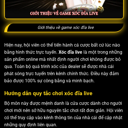
Giới thiệu về game xóc đĩa live
Hiện nay, hội viên có thể tiến hành cá cược bất cứ lúc nào
bằng hình thức trực tuyến.
Xóc đĩa live
là một trong những
sản phẩm online mà nhất định người chơi không được bỏ
qua. Toàn bộ quá trình xóc của dealer sẽ được nhà cái
phát sóng trực tuyến trên kênh chính thức. Điều này đảm
bảo được 100% sự công bằng và minh bạch.
Hướng dẫn quy tắc chơi xóc đĩa live
Bộ môn này được mệnh danh là cửa cược dành cho người
chơi mới nên sở hữu nguyên tắc chơi rất đơn giản. Hội viên
có thể truy cập vào kênh thông tin của nhà cái để cập nhật
những quy định liên quan.