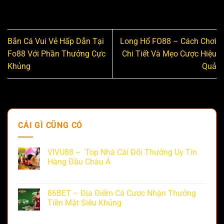
Bắn Cá Vui Vẻ Hấp Dẫn Tại
Long Hổ FO88 – Cách Chơi
Fo88 Với Phần Thưởng Cực
Chi Tiết Và Mẹo Cược Hiệu
Khủng
Quả
CÁI GÌ CŨNG CÓ
VIVU88 – Top Nhà Cái Đổi Thưởng Uy Tín
Hàng Đầu Châu Á
Chức năng bình luận bị tắt
ở
VIVU88
–
86BET – Địa Điểm Cá Cược Nhận Thưởng
Tiền Mặt Siêu Khủng
Top
Chức năng bình luận bị tắt
ở
Nhà
86BET