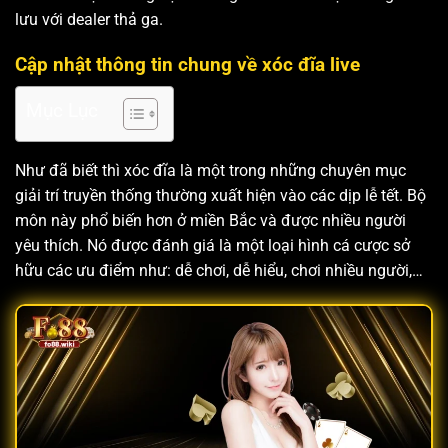
lưu với dealer thả ga.
Cập nhật thông tin chung về xóc đĩa live
Mục Lục
Như đã biết thì xóc đĩa là một trong những chuyên mục
giải trí truyền thống thường xuất hiện vào các dịp lễ tết. Bộ
môn này phổ biến hơn ở miền Bắc và được nhiều người
yêu thích. Nó được đánh giá là một loại hình cá cược sở
hữu các ưu điểm như: dễ chơi, dễ hiểu, chơi nhiều người,…