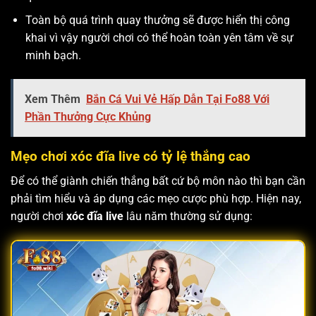
Toàn bộ quá trình quay thưởng sẽ được hiển thị công
khai vì vậy người chơi có thể hoàn toàn yên tâm về sự
minh bạch.
Xem Thêm
Bắn Cá Vui Vẻ Hấp Dẫn Tại Fo88 Với
Phần Thưởng Cực Khủng
Mẹo chơi xóc đĩa live có tỷ lệ thắng cao
Để có thể giành chiến thắng bất cứ bộ môn nào thì bạn cần
phải tìm hiểu và áp dụng các mẹo cược phù hợp. Hiện nay,
người chơi
xóc đĩa live
lâu năm thường sử dụng: