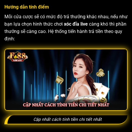
Hướng dẫn tính điểm
Mỗi cửa cược sẽ có mức độ trả thưởng khác nhau, nếu như
bạn lựa chọn hình thức chơi
xóc đĩa live
càng khó thì phần
thưởng sẽ càng cao. Hệ thống tiến hành trả tiền theo quy
định:
Cập nhất cách tính tiền chi tiết nhất