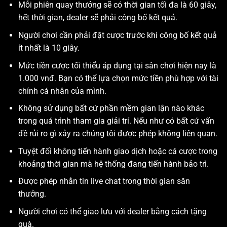
Mỗi phiên quay thưởng sẽ có thời gian tối đa là 60 giây,
hết thời gian, dealer sẽ phải công bố kết quả.
Người chơi cần phải đặt cược trước khi công bố kết quả
ít nhất là 10 giây.
Mức tiền cược tối thiểu áp dụng tại sân chơi hiện nay là
1.000 vnđ. Bạn có thể lựa chọn mức tiền phù hợp với tài
chính cá nhân của mình.
Không sử dụng bất cứ phần mềm gian lận nào khác
trong quá trình tham gia giải trí. Nếu như có bất cứ vấn
đề rủi ro gì xảy ra chúng tôi được phép không liên quan.
Tuyệt đối không tiến hành giao dịch hoặc cá cược trong
khoảng thời gian mà hệ thống đang tiến hành bảo trì.
Được phép nhắn tin live chat trong thời gian săn
thưởng.
Người chơi có thể giao lưu với dealer bằng cách tặng
quà.