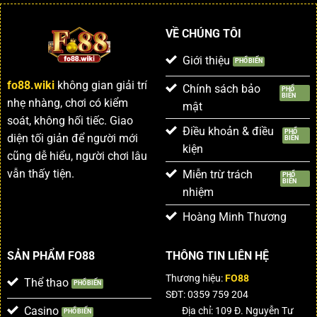
VỀ CHÚNG TÔI
Giới thiệu
fo88.wiki
không gian giải trí
Chính sách bảo
nhẹ nhàng, chơi có kiểm
mật
soát, không hối tiếc. Giao
Điều khoản & điều
diện tối giản để người mới
kiện
cũng dễ hiểu, người chơi lâu
vẫn thấy tiện.
Miễn trừ trách
nhiệm
Hoàng Minh Thương
SẢN PHẨM FO88
THÔNG TIN LIÊN HỆ
Thương hiệu:
FO88
Thể thao
SĐT: 0359 759 204
Casino
Địa chỉ: 109 Đ. Nguyễn Tư