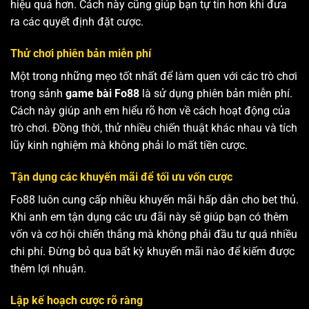
hiệu quả hơn. Cách này cũng giúp bạn tự tin hơn khi đưa
ra các quyết định đặt cược.
Thử chơi phiên bản miễn phí
Một trong những mẹo tốt nhất để làm quen với các trò chơi
trong sảnh
game bài Fo88
là sử dụng phiên bản miễn phí.
Cách này giúp anh em hiểu rõ hơn về cách hoạt động của
trò chơi. Đồng thời, thử nhiều chiến thuật khác nhau và tích
lũy kinh nghiệm mà không phải lo mất tiền cược.
Tận dụng các khuyến mãi để tối ưu vốn cược
Fo88 luôn cung cấp nhiều khuyến mãi hấp dẫn cho bet thủ.
Khi anh em tận dụng các ưu đãi này sẽ giúp bạn có thêm
vốn và cơ hội chiến thắng mà không phải đầu tư quá nhiều
chi phí. Đừng bỏ qua bất kỳ khuyến mãi nào để kiếm được
thêm lợi nhuận.
Lập kế hoạch cược rõ ràng