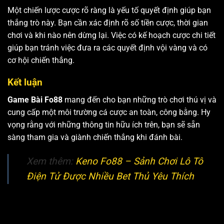
Một chiến lược cược rõ ràng là yếu tố quyết định giúp bạn
thắng trò này. Bạn cần xác định rõ số tiền cược, thời gian
chơi và khi nào nên dừng lại. Việc có kế hoạch cược chi tiết
giúp bạn tránh việc đưa ra các quyết định vội vàng và có
cơ hội chiến thắng.
Kết luận
Game Bài Fo88
mang đến cho bạn những trò chơi thú vị và
cung cấp một môi trường cá cược an toàn, công bằng. Hy
vọng rằng với những thông tin hữu ích trên, bạn sẽ sẵn
sàng tham gia và giành chiến thắng khi đánh bài.
Xem thêm:
Keno Fo88 – Sảnh Chơi Lô Tô
Điện Tử Được Nhiều Bet Thủ Yêu Thích