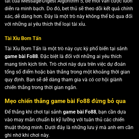
tắt của Message-Digest Algorithm 5, để mỗi ván cược luôn
diễn ra minh bạch. Do đó, bet thủ sẽ theo dõi kết quả chính
xác, dễ dàng hơn. Đây là một trò này không thể bỏ qua đối
với những ai yêu thích thể loại tài xỉu.
Tài Xỉu Bom Tấn
Tài Xỉu Bom Tấn là một trò này cực kỳ phổ biến tại sảnh
game bài Fo88
. Đặc biệt là đối với những ai yêu thích
mang tính kịch tính. Trò chơi này dựa trên việc dự đoán
tổng số điểm hoặc bàn thắng trong một khoảng thời gian
quy định. Bạn sẽ dễ dàng tham gia và có cơ hội giành
chiến thắng trong thời gian ngắn.
Mẹo chiến thắng game bài Fo88 đừng bỏ qua
Để thắng khi chơi tại sảnh
game bài Fo88
, bạn cần dựa
vào may mắn chuẩn bị kỹ lưỡng với tuân thủ các chiến
thuật thông minh. Dưới đây là những lưu ý mà anh em cần
ghi nhớ khi chơi này.