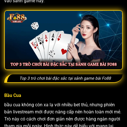
vào sảnh game này.
Top 3 trò chơi bài đặc sắc tại sảnh game bài Fo88
Bầu Cua
bầu cua không còn xa lạ với nhiều bet thủ, nhưng phiên
bản livestream mới được nâng cấp nên hoàn toàn mới mẻ.
Trò này có cách chơi đơn giản nên được hàng ngàn người
tham gia mỗi ngày. Hình thức này dễ hiểu với mang lại