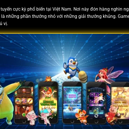
 tuyến cực kỳ phổ biến tại Việt Nam. Nơi này đón hàng nghìn 
g là những phần thưởng nhỏ với những giải thưởng khủng. Gam
 vị.