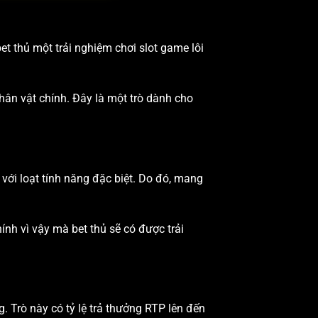
 thủ một trải nghiệm chơi slot game lôi
hân vật chính. Đây là một trò dành cho
với loạt tính năng đặc biệt. Do đó, mang
nh vì vậy mà bet thủ sẽ có được trải
. Trò này có tỷ lệ trả thưởng RTP lên đến