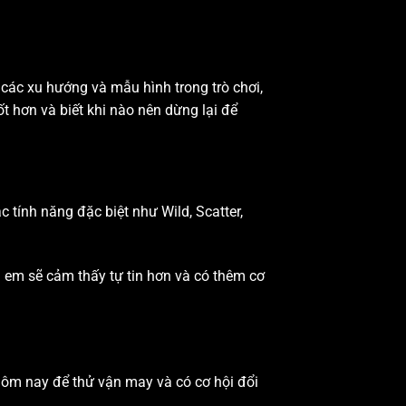
 các xu hướng và mẫu hình trong trò chơi,
t hơn và biết khi nào nên dừng lại để
c tính năng đặc biệt như Wild, Scatter,
h em sẽ cảm thấy tự tin hơn và có thêm cơ
hôm nay để thử vận may và có cơ hội đổi