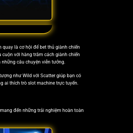
 quay là cơ hội để bet thủ giành chiến
iều cuộn với hàng trăm cách giành chiến
ến những câu chuyện viễn tưởng.
 tượng như Wild với Scatter giúp bạn có
 ai thích trò slot machine trực tuyến.
ới mang đến những trải nghiệm hoàn toàn