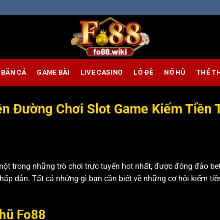
BẮN CÁ
GAME BÀI
LIVE CASINO
LÔ ĐỀ
NỔ HŨ
THỂ T
ên Đường Chơi Slot Game Kiếm Tiền
t trong những trò chơi trực tuyến hot nhất, được đông đảo bet
ấp dẫn. Tất cả những gì bạn cần biết về những cơ hội kiếm t
 hũ Fo88