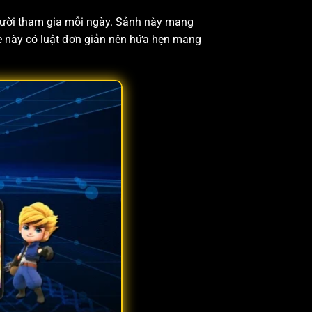
người tham gia mỗi ngày. Sảnh này mang
e này có luật đơn giản nên hứa hẹn mang