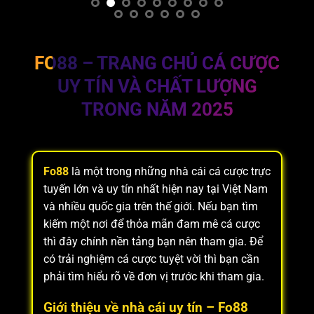
FO88 – TRANG CHỦ CÁ CƯỢC
UY TÍN VÀ CHẤT LƯỢNG
TRONG NĂM 2025
Fo88
là một trong những nhà cái cá cược trực
tuyến lớn và uy tín nhất hiện nay tại Việt Nam
và nhiều quốc gia trên thế giới. Nếu bạn tìm
kiếm một nơi để thỏa mãn đam mê cá cược
thì đây chính nền tảng bạn nên tham gia. Để
có trải nghiệm cá cược tuyệt vời thì bạn cần
phải tìm hiểu rõ về đơn vị trước khi tham gia.
Giới thiệu về nhà cái uy tín – Fo88