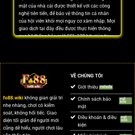
mật của nhà cái được thiết kế với các công
nghệ tiên tiến, để bảo vệ thông tin cá nhân
của hội viên khỏi mọi nguy cơ xâm nhập. Mọi
giao dịch tại đây đều được thực hiện thông
qua hệ thống bảo mật SSL 128 bit, giúp tay
chơi yên tâm tham gia.
VỀ CHÚNG TÔI
Giới thiệu
fo88.wiki
không gian giải trí
Chính sách bảo
nhẹ nhàng, chơi có kiểm
mật
Giới thiệu sảnh game bài Fo88 hấp dẫn
soát, không hối tiếc. Giao
Điều khoản & điều
diện tối giản để người mới
kiện
cũng dễ hiểu, người chơi lâu
Lịch sử hình thành và quá trình phát